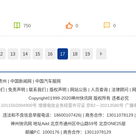
750
0
0
12
13
14
15
16
17
18
19
贵州
|
中国新闻网
|
中国汽车报网
我们
|
免责声明
|
联系我们
|
版权声明
|
网站公告
|
人员查询
|
法律顾问
|
Copyright©1999-2020神州快讯网 版权所有 违者必究
011502004900号
增值电信业务经营许可证 京B2－20213580号
广播
不良信息举报电话：18600107426| | 商务合作：13011078129 | Emai
神州快讯网 地址Add:北京市通州区中山路59号 北京ONE25层
邮编P.C. 1000176 | 商务合作：13011078129