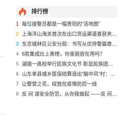
排行榜
1
每位接警员都是一幅贵阳的“活地图”
2
上海洋山海关首次在出口货运渠道查获夹带卷烟
3
东京城林区公安分局：书写从优待警篇章 铸建暖警惠警工程
4
6款集成灶上黑榜，你家厨房在用吗？
5
湖南一高校举行民族文化节 彰显民族团结一家亲
6
山东单县城乡医保结算造出“脑中风”村：有村民去世数月还有医保消费
7
让警营之花，绽放在疫情防控一线
8
反 间 谍安全防范，从你我做起 ——反 间 谍法颁布实施七周年