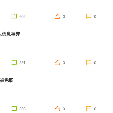
602
0
0
人信息裸奔
891
0
0
人被免职
893
0
0