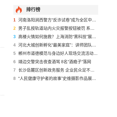
排行榜
1
河南洛阳涧西警方“反诈试卷”成为全区中小学寒假法制教育的“必答题”
2
男子乱按轨道站内火灾报警按钮被罚 系重庆首例
3
高楼火情如何施救？上海消防“黑科技”展现立体多维救援力量
4
河北大城创新孵化“最美家庭”：讲师团队入村疏导解烦恼
5
郴州市道德模范与身边好人现场交流活动走进桂东县
6
靖边交警突击夜查酒驾 8名“酒瘾子”落网
7
长沙岳麓区创新政务服务 企业民众足不出户享受“管家式”服务
8
“人民健康守护者的故事”史维摄影作品展在穗揭幕