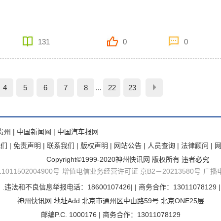
131
0
0
4
5
6
7
8
...
22
23
贵州
|
中国新闻网
|
中国汽车报网
我们
|
免责声明
|
联系我们
|
版权声明
|
网站公告
|
人员查询
|
法律顾问
|
Copyright©1999-2020神州快讯网 版权所有 违者必究
011502004900号
增值电信业务经营许可证 京B2－20213580号
广播
不良信息举报电话：18600107426| | 商务合作：13011078129 | Emai
神州快讯网 地址Add:北京市通州区中山路59号 北京ONE25层
邮编P.C. 1000176 | 商务合作：13011078129