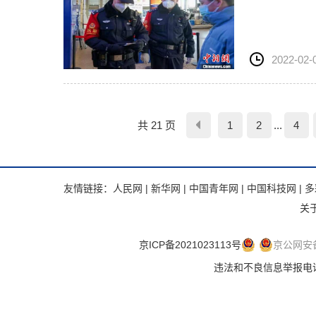
2022-02-
共 21 页
1
2
...
4
友情链接：
人民网
|
新华网
|
中国青年网
|
中国科技网
|
多
关
京ICP备2021023113号
京公网安备 
违法和不良信息举报电话：.违