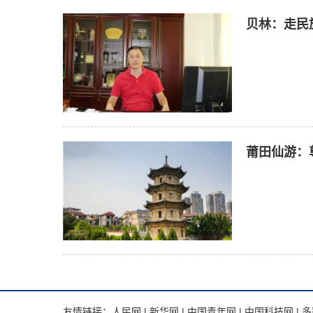
贝林：走民
莆田仙游：
友情链接：
人民网
|
新华网
|
中国青年网
|
中国科技网
|
多