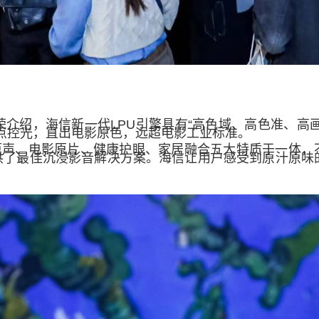
绍，海信新一代LPU引擎具有“高色域、高色准、高画质
素点控光，直出电影原色，远超电影工业标准。
影原声、电影原片、健康护眼、家居融合五大特质于一体，
了最佳沉浸影音解决方案。海信让用户感受到原汁原味的“