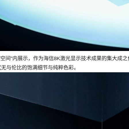
间”内展示，作为海信8K激光显示技术成果的集大成之作，L
式无与伦比的饱满细节与纯粹色彩。