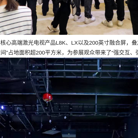
心高端激光电视产品L8K、LX以及200英寸融合屏，叠加
空间”占地面积超200平方米，为参展观众带来了“强交互